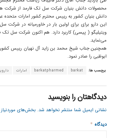
طی بازدید جناب آقای دکتر قالیباف ریاست محترم مجلس 
محصولات دانش بنیان شرکت سل تک فارمد از شرکت های 
دانش بنیان کشور به رییس محترم کشور امارات متحده عرب
این دارو برای برای اولین بار در خاورمیانه در شرکت 
ویتیلیگو ( پیسی) کاربرد دارد. هم اکنون شرکت سل تک فا
می‌نماید.
همچنین جناب شیخ محمد بن زاید آل نهیان رییس کشور ام
ابوظبی را صادر نمود.
برچسب ها:
barkat
barkatpharmed
امارات
داروی
دیدگاهتان را بنویسید
نشانی ایمیل شما منتشر نخواهد شد.
بخش‌های موردنیاز 
دیدگاه
*