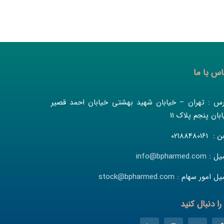
اس با ما
رس : تهران – خیابان شهید بهشتی خیابان احمد قصیر
بان پنجم پلاک 11
 02188480161
میل :
info@bpharmed.com
یل امور سهام :
stock@bpharmed.com
را دنبال کنید