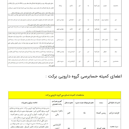
اعضای کمیته حسابرسی گروه دارویی برکت :