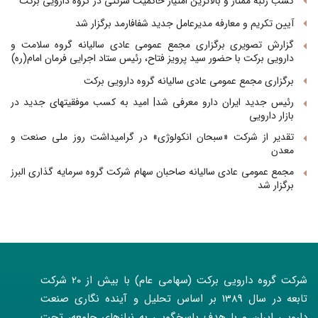
کسب رتبه ممتاز و بالاترین امتیاز حاکمیت شرکتی در گروه دارویی برکت
آیین تکریم و معارفه مدیرعامل جدید شفافارمد برگزار شد
برچسب ها:
بانکداری
گروه دارویی برکت
همکاری
گزارش تصویری برگزاری مجمع عمومی عادی سالیانه گروه سلامت و
دارویی برکت با حضور سید پرویز فتاح، رئیس ستاد اجرایی فرمان امام(ره)
برگزاری مجمع عمومی عادی سالیانه گروه دارویی برکت
رئیس جدید ایران دارو معرفی شد| امید به کسب موفقیتهای جدید در
بازار دارویی
تقدیر از شرکت «سبحان انکولوژی» در گرامیداشت روز ملی صنعت و
معدن
مجمع عمومی عادی سالیانه صاحبان سهام شرکت گروه سرمایه گذاری البرز
برگزار شد
شرکت گروه دارویی برکت (سهامی عام) با بیش از 20 شرکت
تابعه در سال 1389 بر اساس تحلیل و آینده نگاری صنعت
دارویی ایران و با هدف پاسخگویی به نیازهای جامعه، تحت