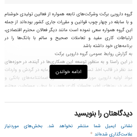
گروه دارویی برکت وشرکت‌های تابعه همواره از فعالین تولیدی خوشنام
و با سابقه در چهار چوب قوانین و مقررات جاری کشور بوده‌اند از جمله
این گروه همواره سعی نموده است مانند دیگر فعالان محترم اقتصادی،
ارتباطات کاری مفید و تعاملات صحیح و سالم با بانک‌ها را در
برنامه‌های خود داشته باشد
به گزارش روابط عمومی گروه دارویی برکت
در این راستا و به منظور توسعه این همکاری‌ها در آینده، در حوزه‌های
مد نظر در قالب اخذ تسهیلات برای تامین سرمایه در گردش و واردات
ادامه خواندن
مواد اولیه دارویی مورد نیاز تولید ، صدور ضمانتنامه‌های بانکی و
غیره، در روزهای اخیر جلسات کاری خوبی با برخی مسئولین محترم
بانکی کشور به دعوت معاونت مالی و پشتیبانی گروه دارویی برکت در
محل این شرکت برگزار گردیده است .
بدین منظور تاکنون جلساتی با مسئولین محترم بانک‌های ملی ، رفاه
دیدگاهتان را بنویسید
و کارآفرین برگزار گردیده است و گفتگوهای مقدماتی برای بهبود و
توسعه همکاری‌ها صورت پذیرفته است.
نشانی ایمیل شما منتشر نخواهد شد.
بخش‌های موردنیاز
اخبار تکمیلی متعاقباً به اطلاع خواهد رسید.
علامت‌گذاری شده‌اند
*