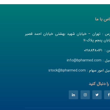
اس با ما
رس : تهران – خیابان شهید بهشتی خیابان احمد قصیر
بان پنجم پلاک 11
 02188480161
میل :
info@bpharmed.com
یل امور سهام :
stock@bpharmed.com
را دنبال کنید