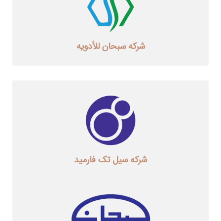
شرکه سبحان للأدویه
شرکه سیل تک فارمید