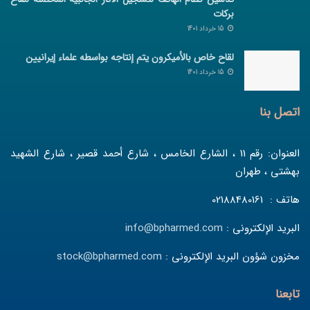
برکات
15 خرداد 1401
لقاح خاص بالأمیکرون یتم إنتاجه بواسطه علماء إیرانیین
15 خرداد 1401
اتصل بنا
العنوان: رقم 11 ، الشارع الخامس ، شارع أحمد قصير ، شارع الشهيد
بهشتي ، طهران
هاتف : 02188480161
البريد الإلكتروني :
info@bpharmed.com
مخزون شؤون البريد الإلكتروني :
stock@bpharmed.com
تابعنا