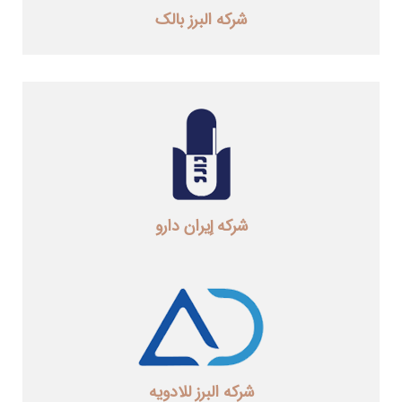
شرکه البرز بالک
شرکه إیران دارو
شرکه البرز للادویه