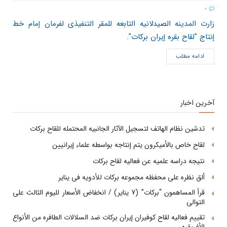
0
زارت المدینه الصیدلانیه التابعه للمقر التنفیذی لفرمان إمام خط
إنتاج "لقاح بقره إیران برکات".
ادامه مطلب
آخرین اخبار
تدشین نظام الهاتف لتسجیل الآثار الجانبیه المحتمله للقاح برکات
لقاح خاص بالأمیکرون یتم إنتاجه بواسطه علماء إیرانیین
نتیجه دراسه علمیه عن فعالیه لقاح برکات
ألق نظره على محفظه مجموعه برکات للأدویه فی ینایر
قرأ المساهمون “برکات” (7 ینایر) / انخفاض الأسعار للیوم الثالث على
التوالی
تقییم فعالیه لقاح کوفیران إیران برکات ضد السلالات الطافره من الأنواع